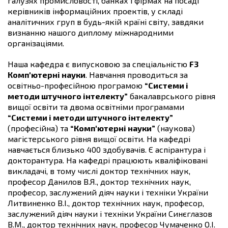
галузях промисловості, банках і фірмах на посаді
керівників інформаційних проектів, у складі
аналітичних груп в будь-якій країні світу, завдяки
визнанню нашого диплому міжнародними
організаціями.
Наша кафедра є випусковою за спеціальністю
F3
Комп'ютерні науки
. Навчання проводиться за
освітньо-професійною програмою
“Системи і
методи штучного інтелекту”
бакалаврського рівня
вищої освіти та двома освітніми програмами
“Системи і методи штучного інтелекту”
(професійна) та
“Комп'ютерні науки”
(наукова)
магістерського рівня вищої освіти. На кафедрі
навчається близько 400 здобувачів. Є аспірантура і
докторантура. На кафедрі працюють кваліфіковані
викладачі, в тому числі доктор технічних наук,
професор Данилов В.Я., доктор технічних наук,
професор, заслужений діяч науки і техніки України
Литвиненко В.І., доктор технічних наук, професор,
заслужений діяч науки і техніки України Синєглазов
В.М., доктор технічних наук, професор Чумаченко О.І.