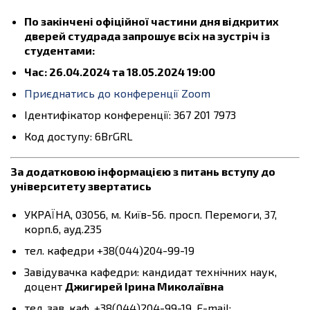
По закінчені офіційної частини дня відкритих
дверей студрада запрошує всіх на зустріч із
студентами:
Час: 26.04.2024 та 18.05.2024 19:00
Приєднатись до конференції Zoom
Ідентифікатор конференції: 367 201 7973
Код доступу: 6BrGRL
За додатковою інформацією з питань вступу до
університету звертатись
УКРАЇНА, 03056, м. Київ-56. просп. Перемоги, 37,
корп.6, ауд.235
тел. кафедри +38(044)204-99-19
Завідувачка кафедри: кандидат технічних наук,
доцент
Джигирей Ірина Миколаївна
тел. зав. каф. +38(044)204-99-19, E-mail: