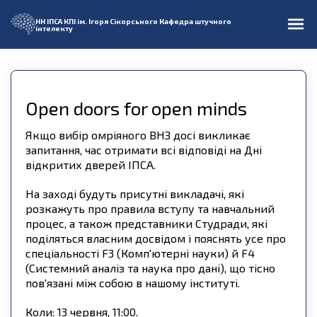
НН ІПСА
КПІ ім. Ігоря Сікорського
Кафедра штучного
інтелекту
Open doors for open minds
Якщо вибір омріяного ВНЗ досі викликає
запитання, час отримати всі відповіді на Дні
відкритих дверей ІПСА.
На заході будуть присутні викладачі, які
розкажуть про правила вступу та навчальний
процес, а також представники Студради, які
поділяться власним досвідом і пояснять усе про
спеціальності F3 (Комп'ютерні науки) й F4
(Cистемний аналіз та наука про дані), що тісно
пов'язані між собою в нашому інституті.
Коли: 13 червня, 11:00.