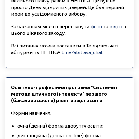
великого шляху разом з НН ІПСА. Це був не
просто День відкритих дверей. Це був перший
крок до усвідомленого вибору.
За бажанням можна переглянути
фото
та
відео
з
цього цікавого заходу.
Всі питання можна поставити в Telegram-чаті
абітурієнтів НН ІПСА
t.me/abitiasa_chat
Освітньо-професійна програма “Системи і
методи штучного інтелекту” першого
(бакалаврського) рівня вищої освіти
Форми навчання:
очна (денна) форма здобуття освіти;
дистанційна (денна, on-line) форма