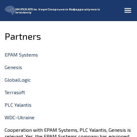
НН ІПСА
КПІ ім. Ігоря Сікорського
Кафедра штучного
інтелекту
Partners
EPAM Systems
Genesis
GlobalLogic
Terrasoft
PLC Yalantis
WDC-Ukraine
Cooperation with EPAM Systems, PLC Yalantis, Genesis is
relevant. Yes, the EPAM Systems company has equipped