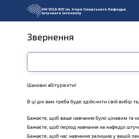
НН ІПСА
КПІ ім. Ігоря Сікорського
Кафедра
штучного інтелекту
Звернення
Шановні абітурієнти!
В ці дні вам треба буде здійснити свій вибір 
Бажаєте, щоб ваше навчання було цікавим та 
Бажаєте, щоб період навчання на кафедрі штуч
Бажаєте, щоб час навчання залишив у вашій па