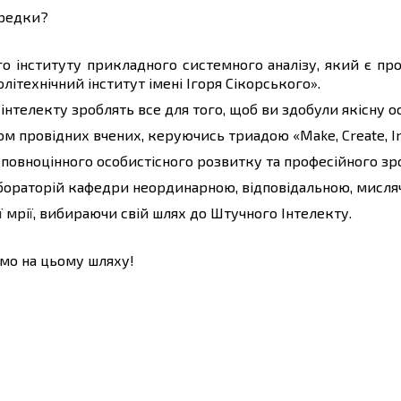
ередки?
о інституту прикладного системного аналізу, який є пр
літехнічний інститут імені Ігоря Сікорського».
нтелекту зроблять все для того, щоб ви здобули якісну ос
м провідних вчених, керуючись триадою «Make, Create, In
повноцінного особистісного розвитку та професійного зр
бораторій кафедри неординарною, відповідальною, мисля
ї мрії, вибираючи свій шлях до Штучного Інтелекту.
мо на цьому шляху!