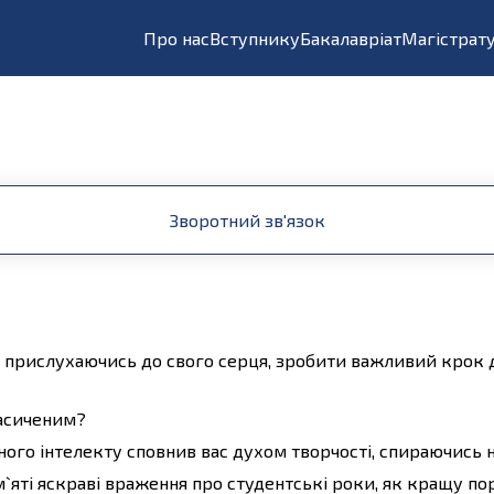
Про нас
Вступнику
Бакалавріат
Магістрат
Зворотний зв'язок
та, прислухаючись до свого серця, зробити важливий крок 
насиченим?
ного інтелекту сповнив вас духом творчості, спираючись 
м`яті яскраві враження про студентські роки, як кращу п