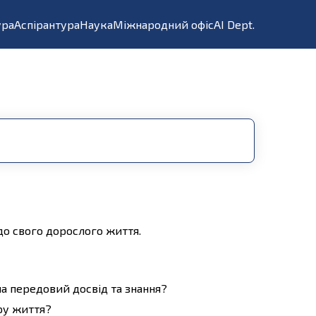
ура
Аспірантура
Наука
Міжнародний офіс
AI Dept.
до свого дорослого життя.
на передовий досвід та знання?
ору життя?