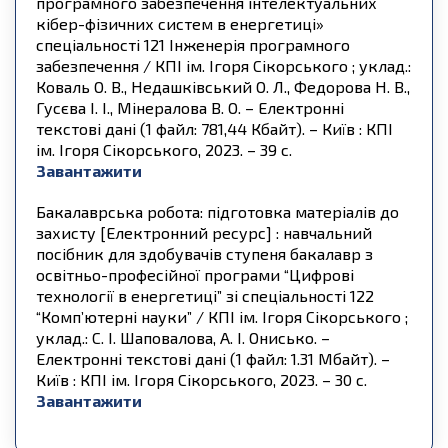
програмного забезпечення інтелектуальних
кібер-фізичних систем в енергетиці»
спеціальності 121 Інженерія програмного
забезпечення / КПІ ім. Ігоря Сікорського ; уклад.:
Коваль О. В., Недашківський О. Л., Федорова Н. В.,
Гусєва І. І., Мінералова В. О. – Електронні
текстові дані (1 файл: 781,44 Кбайт). – Київ : КПІ
ім. Ігоря Сікорського, 2023. – 39 с.
Завантажити
Бакалаврська робота: підготовка матеріалів до
захисту [Електронний ресурс] : навчальний
посібник для здобувачів ступеня бакалавр з
освітньо-професійної програми “Цифрові
технології в енергетиці” зі спеціальності 122
“Комп’ютерні науки” / КПІ ім. Ігоря Сікорського ;
уклад.: С. І. Шаповалова, А. І. Онисько. –
Електронні текстові дані (1 файл: 1.31 Мбайт). –
Київ : КПІ ім. Ігоря Сікорського, 2023. – 30 с.
Завантажити