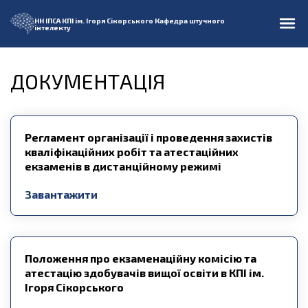
НН ІПСА
КПІ ім. Ігоря Сікорського
Кафедра штучного
інтелекту
ДОКУМЕНТАЦІЯ
Регламент організації і проведення захистів
кваліфікаційних робіт та атестаційних
екзаменів в дистанційному режимі
Завантажити
Положення про екзаменаційну комісію та
атестацію здобувачів вищої освіти в КПІ ім.
Ігоря Сікорського